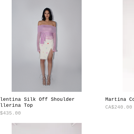
快速瀏覽
alentina Silk Off Shoulder
Martina C
allerina Top
價格
CA$240.00
格
A$435.00