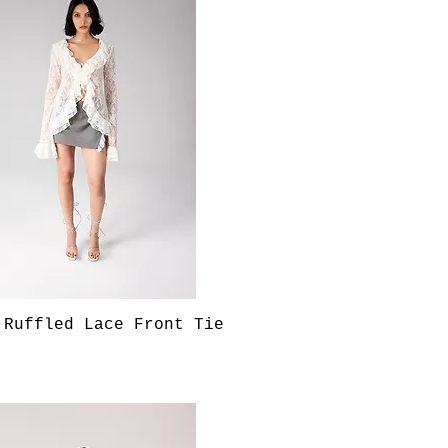
快速瀏覽
 Ruffled Lace Front Tie