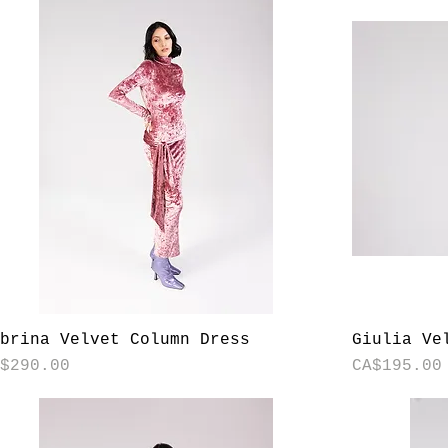
快速瀏覽
abrina Velvet Column Dress
Giulia Ve
格
價格
A$290.00
CA$195.00