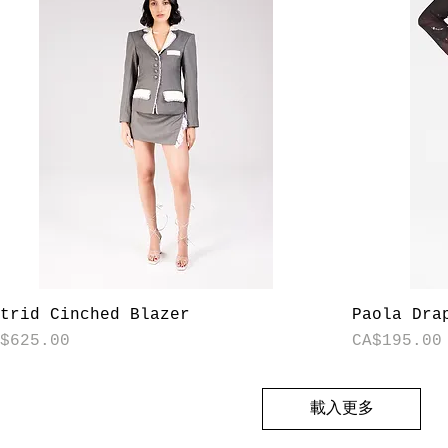
快速瀏覽
strid Cinched Blazer
Paola Dra
格
價格
A$625.00
CA$195.00
載入更多