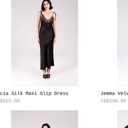
快速瀏覽
ucia Silk Maxi Slip Dress
Jemma Vel
格
價格
A$625.00
CA$290.00