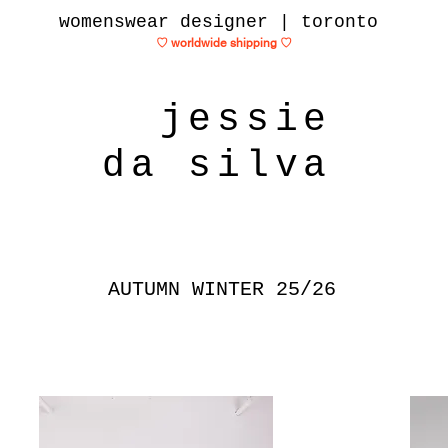
womenswear designer | toronto
♡ worldwide shipping
♡
jessie
da silva
AUTUMN WINTER 25/26