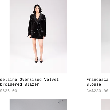
快速瀏覽
adelaine Oversized Velvet
Francesca
mbroidered Blazer
Blouse
格
價格
A$625.00
CA$230.00