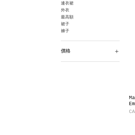
連衣裙
外衣
最高額
裙子
褲子
價格
CA$145
CA$1,279
M
E
價
C