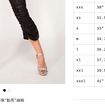
xxs
30"
xs
31.
s
33"
m
34.
l
36.
xl
37.
xxl
39.
xxxl
41"
珠“點亮”線稿