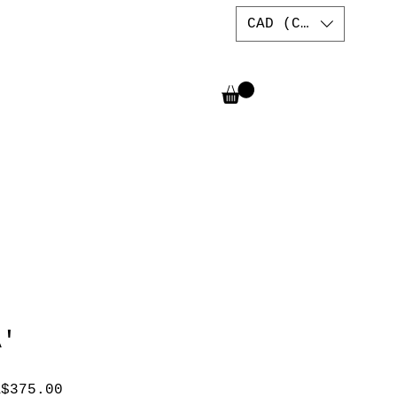
CAD (C$)
A'
促
A$375.00