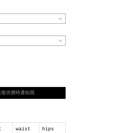
銷
價
格
恢復供應時通知我
t
waist
hips