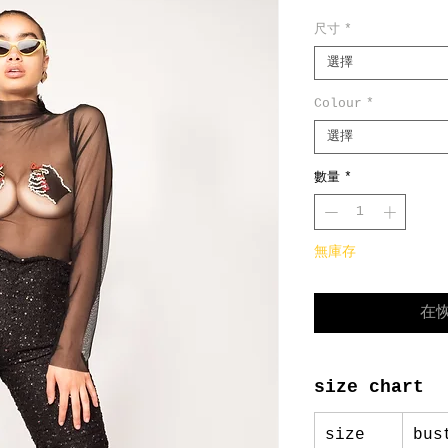
般
尺寸
*
價
格
選擇
Colour
*
選擇
數量
*
無庫存
在
size chart
size
bus