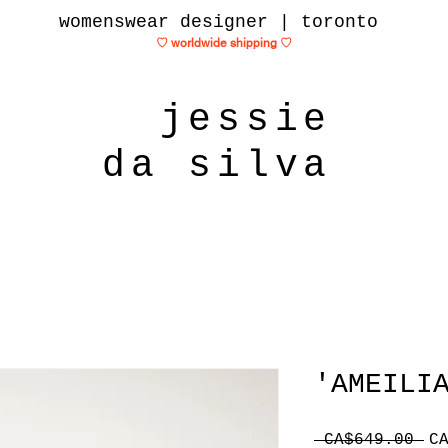
womenswear designer | toronto
♡ worldwide shipping
♡
jessie
da silva
'AMEILI
一
 CA$649.00 
C