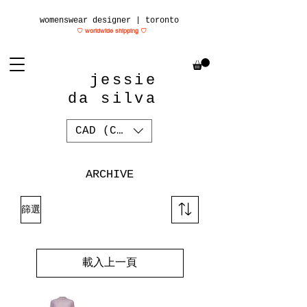
womenswear designer | toronto
♡ worldwide shipping
♡
jessie
da silva
CAD (C$)
ARCHIVE
篩選
載入上一頁