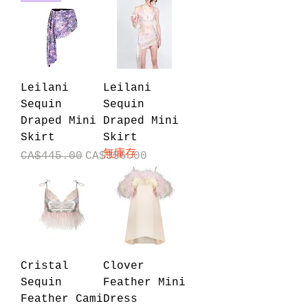
Leilani
Leilani
Sequin
Sequin
Draped Mini
Draped Mini
Skirt
Skirt
無庫存
一般價格
促銷價格
CA$445.00
CA$356.00
Cristal
Clover
Sequin
Feather Mini
Feather Cami
Dress