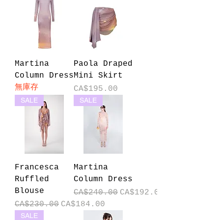
Martina
Paola Draped
Column Dress
Mini Skirt
無庫存
價格
CA$195.00
SALE
SALE
Francesca
Martina
Ruffled
Column Dress
Blouse
一般價格
促銷價格
CA$240.00
CA$192.00
一般價格
促銷價格
CA$230.00
CA$184.00
SALE